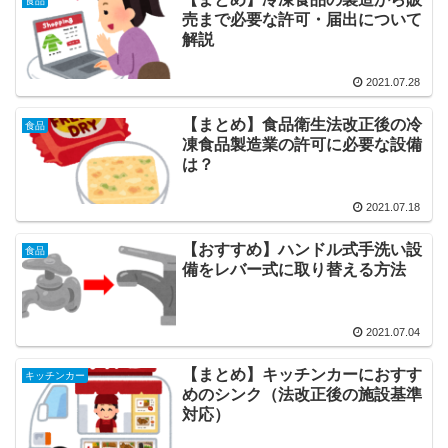
食品
売まで必要な許可・届出について
解説
2021.07.28
【まとめ】食品衛生法改正後の冷
食品
凍食品製造業の許可に必要な設備
は？
2021.07.18
【おすすめ】ハンドル式手洗い設
食品
備をレバー式に取り替える方法
2021.07.04
【まとめ】キッチンカーにおすす
キッチンカー
めのシンク（法改正後の施設基準
対応）