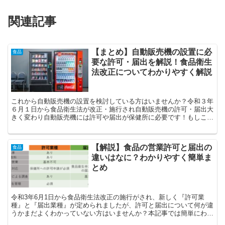
関連記事
【まとめ】自動販売機の設置に必
食品
要な許可・届出を解説！食品衛生
法改正についてわかりやすく解説
これから自動販売機の設置を検討している方はいませんか？令和３年
６月１日から食品衛生法が改正・施行され自動販売機の許可・届出大
きく変わり自動販売機には許可や届出が保健所に必要です！もしこれ
からコップ式自動販売機など自販機を設置する予定のある方は確認し
てみてください！
【解説】食品の営業許可と届出の
食品
違いはなに？わかりやすく簡単ま
とめ
令和3年6月1日から食品衛生法改正の施行がされ、新しく『許可業
種』と『届出業種』が定められましたが、許可と届出について何が違
うかまだよくわかっていない方はいませんか？本記事では簡単にわか
りやすく『許可』と『届出』の違いを解説しています。これから食品