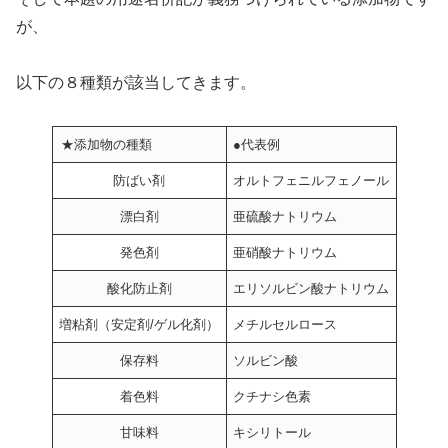
が、
以下の８種類が該当してきます。
★添加物の種類
●代表例
防ばい剤
オルトフェニルフェノール
漂白剤
亜硫酸ナトリウム
発色剤
亜硝酸ナトリウム
酸化防止剤
エリソルビン酸ナトリウム
増粘剤（安定剤/ゲル化剤）
メチルセルロース
保存料
ソルビン酸
着色料
クチナシ色素
甘味料
キシリトール