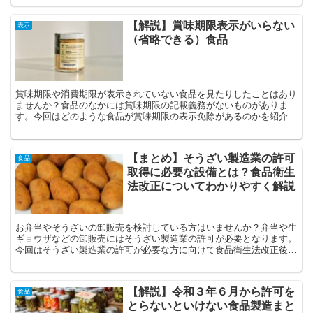
に関する事業をされる方は参考にしてください。
【解説】賞味期限表示がいらない
表示
（省略できる）食品
賞味期限や消費期限が表示されていない食品を見たりしたことはあり
ませんか？食品のなかには賞味期限の記載義務がないものがありま
す。今回はどのような食品が賞味期限の表示免除があるのかを紹介し
ていきます。
【まとめ】そうざい製造業の許可
食品
取得に必要な設備とは？食品衛生
法改正についてわかりやすく解説
お弁当やそうざいの卸販売を検討している方はいませんか？弁当や生
ギョウザなどの卸販売にはそうざい製造業の許可が必要となります。
今回はそうざい製造業の許可が必要な方に向けて食品衛生法改正後の
そうざい製造業の施設基準についてわかりやすく簡単にまとめまし
た。
【解説】令和３年６月から許可を
食品
とらないといけない食品製造まと