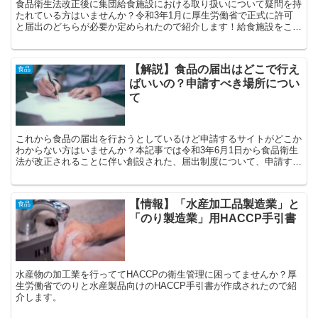
食品衛生法改正後に集団給食施設における取り扱いについて疑問を持
たれている方はいませんか？令和3年1月に厚生労働省で正式に許可
と届出のどちらが必要か定められたので紹介します！給食施設をこれ
から受託する方や委託する方は参考にしてください。
【解説】食品の届出はどこで行え
食品
ばいいの？申請すべき場所につい
て
これから食品の届出を行おうとしているけど申請するサイトがどこか
わからない方はいませんか？本記事では令和3年6月1日から食品衛生
法が改正されることに伴い創設された、届出制度について、申請する
べき厚生労働省のサイトの食品衛生申請等システムがどこにあるのか
を紹介します。
【情報】「水産加工品製造業」と
食品
「のり製造業」用HACCP手引書
水産物の加工業を行っててHACCPの衛生管理に困ってませんか？厚
生労働省でのりと水産製品向けのHACCP手引書が作成されたので紹
介します。