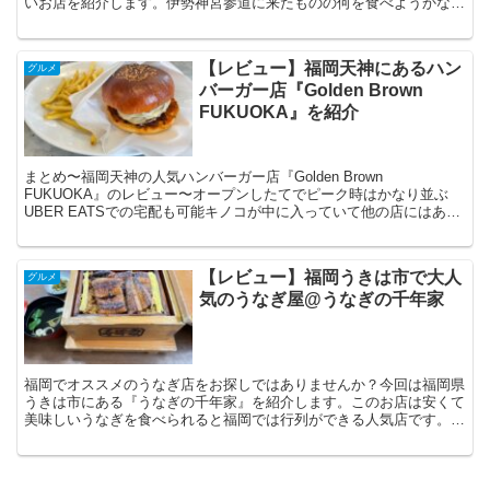
いお店を紹介します。伊勢神宮参道に来たものの何を食べようかなか
なか決まらない方は必見です。
【レビュー】福岡天神にあるハン
グルメ
バーガー店『Golden Brown
FUKUOKA』を紹介
まとめ〜福岡天神の人気ハンバーガー店『Golden Brown
FUKUOKA』のレビュー〜オープンしたてでピーク時はかなり並ぶ
UBER EATSでの宅配も可能キノコが中に入っていて他の店にはあま
りないタイプのハンバーガー高めの価格帯はじめ...
【レビュー】福岡うきは市で大人
グルメ
気のうなぎ屋@うなぎの千年家
福岡でオススメのうなぎ店をお探しではありませんか？今回は福岡県
うきは市にある『うなぎの千年家』を紹介します。このお店は安くて
美味しいうなぎを食べられると福岡では行列ができる人気店です。福
岡でうなぎを食べたいと思っているグルメの方は是非確認してみてく
ださい！