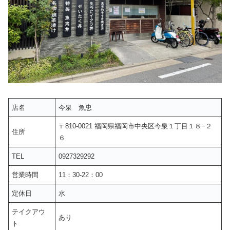
店名
今泉 魚忠
〒810-0021 福岡県福岡市中央区今泉１丁目１８−２
住所
６
TEL
0927329292
営業時間
11：30-22：00
定休日
水
テイクアウ
あり
ト